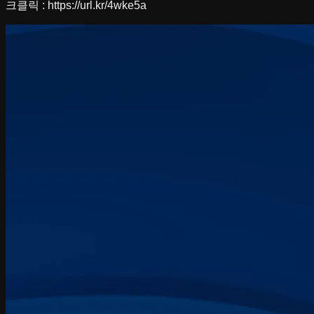
크클릭 : https://url.kr/4wke5a