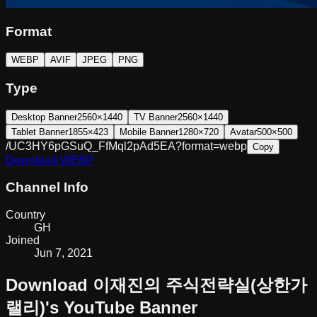
Format
WEBP
AVIF
JPEG
PNG
Type
Desktop Banner
2560×1440
TV Banner
2560×1440
Tablet Banner
1855×423
Mobile Banner
1280×720
Avatar
500×500
/UC3HY6pGSuQ_FfMql2pAd5EA?format=webp
Copy
Download
WEBP
Channel Info
Country
GH
Joined
Jun 7, 2021
Download
이재진의 주식전략실(상한가
랠리)
's YouTube Banner