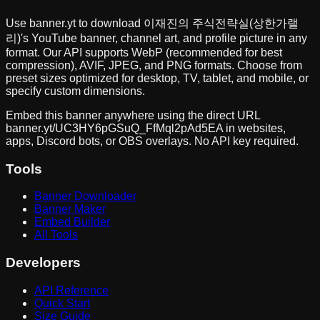
Use banner.yt to download
이재진의 주식전략실(상한가랠
리)
's YouTube banner, channel art, and profile picture in any
format. Our API supports WebP (recommended for best
compression), AVIF, JPEG, and PNG formats. Choose from
preset sizes optimized for desktop, TV, tablet, and mobile, or
specify custom dimensions.
Embed this banner anywhere using the direct URL
banner.yt/
UC3HY6pGSuQ_FfMql2pAd5EA
in websites,
apps, Discord bots, or OBS overlays. No API key required.
Tools
Banner Downloader
Banner Maker
Embed Builder
All Tools
Developers
API Reference
Quick Start
Size Guide