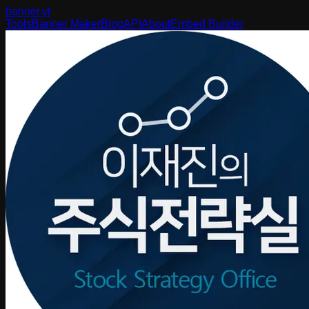
banner
.yt
Tools
Banner Maker
Blog
API
About
Embed Builder