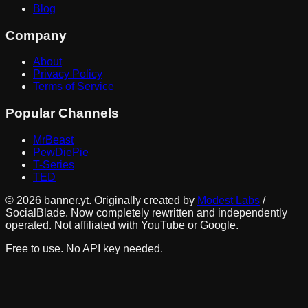
Blog
Company
About
Privacy Policy
Terms of Service
Popular Channels
MrBeast
PewDiePie
T-Series
TED
©
2026
banner.yt. Originally created by
Modest Labs
/
SocialBlade. Now completely rewritten and independently
operated. Not affiliated with YouTube or Google.
Free to use. No API key needed.