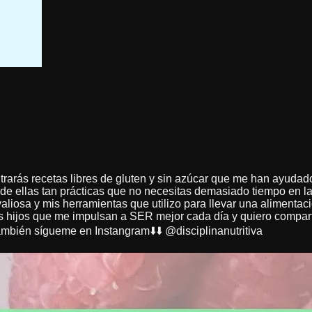
arás recetas libres de gluten y sin azúcar que me han ayudado
 de ellas tan prácticas que no necesitas demasiado tiempo en 
valiosa y mis herramientas que utilizo para llevar una alimenta
hijos que me impulsan a SER mejor cada día y quiero compartir 
 también sígueme en Instangram⬇️⬇️ @disciplinanutritiva