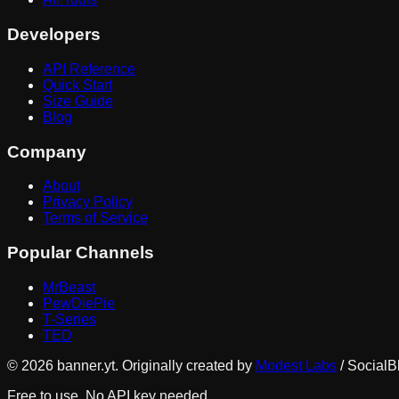
Developers
API Reference
Quick Start
Size Guide
Blog
Company
About
Privacy Policy
Terms of Service
Popular Channels
MrBeast
PewDiePie
T-Series
TED
©
2026
banner.yt. Originally created by
Modest Labs
/ SocialB
Free to use. No API key needed.