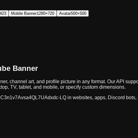
423
Mobile Banner
1280×720
Avatar
500×500
ube Banner
er, channel art, and profile picture in any format. Our API s
op, TV, tablet, and mobile, or specify custom dimensions.
C3n1v7Avsa4QL7UAdxdc-LQ
in websites, apps, Discord bots,