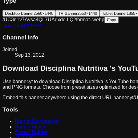
Type
Desktop Banner
2560×1440
TV Banner
2560×1440
Tablet Banner
1855×
/UC3n1v7Avsa4QL7UAdxdc-LQ?format=webp
Copy
Download
WEBP
Channel Info
Joined
Sep 13, 2012
Download
Disciplina Nutritiva
's YouT
Use banner.yt to download
Disciplina Nutritiva
's YouTube bann
and PNG formats. Choose from preset sizes optimized for deskt
Embed this banner anywhere using the direct URL
banner.yt/
U
Tools
Banner Downloader
Banner Maker
Embed Builder
All Tools