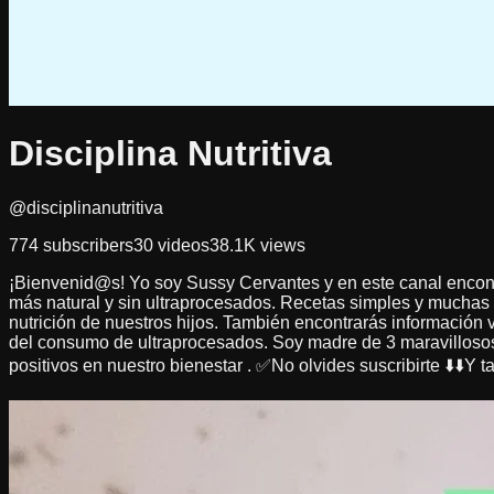
Disciplina Nutritiva
@disciplinanutritiva
774
subscribers
30
videos
38.1K
views
¡Bienvenid@s! Yo soy Sussy Cervantes y en este canal encontr
más natural y sin ultraprocesados. Recetas simples y muchas
nutrición de nuestros hijos. También encontrarás información 
del consumo de ultraprocesados. Soy madre de 3 maravillosos 
positivos en nuestro bienestar . ✅️No olvides suscribirte ⬇️⬇️Y