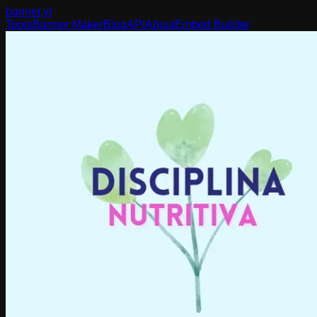
banner
.yt
Tools
Banner Maker
Blog
API
About
Embed Builder