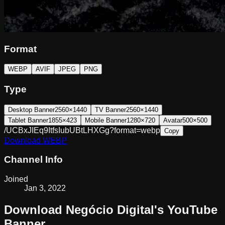
Format
WEBP
AVIF
JPEG
PNG
Type
Desktop Banner
2560×1440
TV Banner
2560×1440
Tablet Banner
1855×423
Mobile Banner
1280×720
Avatar
500×500
/UCBxJIEq9ItfsIubUBtLHXGg?format=webp
Copy
Download
WEBP
Channel Info
Joined
Jan 3, 2022
Download
Negócio Digital
's YouTube
Banner