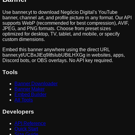
Use banner.yt to download
Negócio Digital
's YouTube
banner, channel art, and profile picture in any format. Our API
supports WebP (recommended for best compression), AVIF,
JPEG, and PNG formats. Choose from preset sizes
optimized for desktop, TV, tablet, and mobile, or specify
custom dimensions.
Embed this banner anywhere using the direct URL
banner.yt/
UCBxJIEq9ItfsIubUBtLHXGg
in websites, apps,
Discord bots, or OBS overlays. No API key required.
Tools
Banner Downloader
Banner Maker
Embed Builder
All Tools
Developers
API Reference
Quick Start
Size Guide