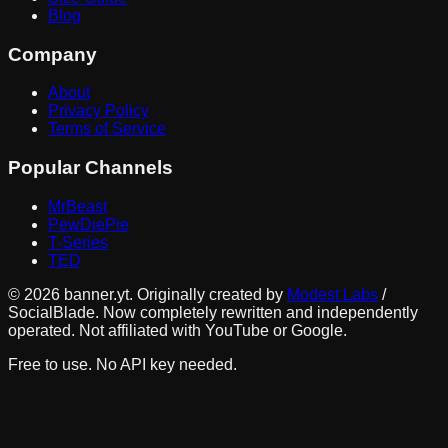
Blog
Company
About
Privacy Policy
Terms of Service
Popular Channels
MrBeast
PewDiePie
T-Series
TED
©
2026
banner.yt. Originally created by
Modest Labs
/
SocialBlade. Now completely rewritten and independently
operated. Not affiliated with YouTube or Google.
Free to use. No API key needed.