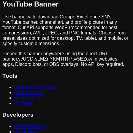
YouTube Banner
Use banner.yt to download
Groupe Excellence SN
's
YouTube banner, channel art, and profile picture in any
format. Our API supports WebP (recommended for best
compression), AVIF, JPEG, and PNG formats. Choose from
preset sizes optimized for desktop, TV, tablet, and mobile, or
specify custom dimensions.
Embed this banner anywhere using the direct URL
banner.yt/
UCD-sLMZnYKMTfTh7sv5EZuw
in websites,
apps, Discord bots, or OBS overlays. No API key required.
Tools
Banner Downloader
Banner Maker
Embed Builder
All Tools
Developers
API Reference
Quick Start