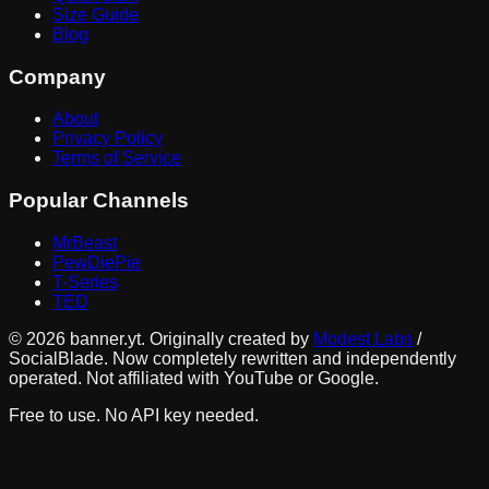
Size Guide
Blog
Company
About
Privacy Policy
Terms of Service
Popular Channels
MrBeast
PewDiePie
T-Series
TED
©
2026
banner.yt. Originally created by
Modest Labs
/
SocialBlade. Now completely rewritten and independently
operated. Not affiliated with YouTube or Google.
Free to use. No API key needed.