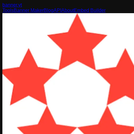
banner
.yt
Tools
Banner Maker
Blog
API
About
Embed Builder