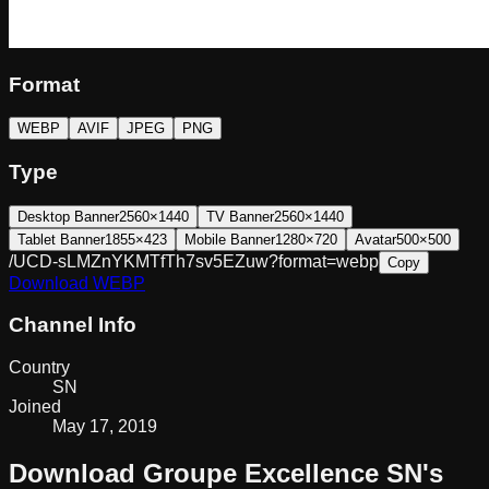
Format
WEBP
AVIF
JPEG
PNG
Type
Desktop Banner
2560×1440
TV Banner
2560×1440
Tablet Banner
1855×423
Mobile Banner
1280×720
Avatar
500×500
/UCD-sLMZnYKMTfTh7sv5EZuw?format=webp
Copy
Download
WEBP
Channel Info
Country
SN
Joined
May 17, 2019
Download
Groupe Excellence SN
's