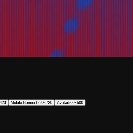
423
Mobile Banner
1280×720
Avatar
500×500