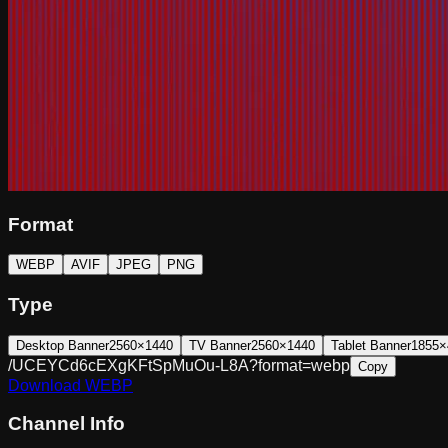
Format
WEBP
AVIF
JPEG
PNG
Type
Desktop Banner
2560×1440
TV Banner
2560×1440
Tablet Banner
1855×
/UCEYCd6cEXgKFtSpMuOu-L8A?format=webp
Copy
Download
WEBP
Channel Info