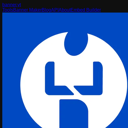
banner
.yt
Tools
Banner Maker
Blog
API
About
Embed Builder