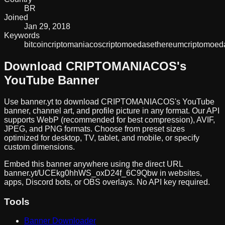
BR
Joined
Jan 29, 2018
Keywords
bitcoin
criptomaniacos
criptomoedas
ethereum
criptomoed
Download
CRIPTOMANIACOS
's
YouTube Banner
Use banner.yt to download
CRIPTOMANIACOS
's YouTube
banner, channel art, and profile picture in any format. Our API
supports WebP (recommended for best compression), AVIF,
JPEG, and PNG formats. Choose from preset sizes
optimized for desktop, TV, tablet, and mobile, or specify
custom dimensions.
Embed this banner anywhere using the direct URL
banner.yt/
UCEkg0hhWS_oxD24f_6C9Qbw
in websites,
apps, Discord bots, or OBS overlays. No API key required.
Tools
Banner Downloader