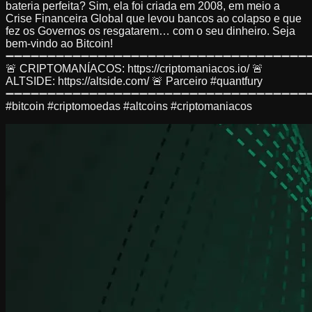
bateria perfeita? Sim, ela foi criada em 2008, em meio a
Crise Financeira Global que levou bancos ao colapso e que
fez os Governos os resgatarem… com o seu dinheiro. Seja
bem-vindo ao Bitcoin!
➖➖➖➖➖➖➖➖➖➖➖➖➖➖➖➖➖➖➖➖➖➖➖➖➖➖➖➖➖➖➖➖➖➖➖➖
🚨 CRIPTOMANÍACOS: https://criptomaniacos.io/ 🚨
ALTSIDE: https://altside.com/ 🚨 Parceiro #quantfury
➖➖➖➖➖➖➖➖➖➖➖➖➖➖➖➖➖➖➖➖➖➖➖➖➖➖➖➖➖➖➖➖➖➖➖➖
#bitcoin #criptomoedas #altcoins #criptomaniacos