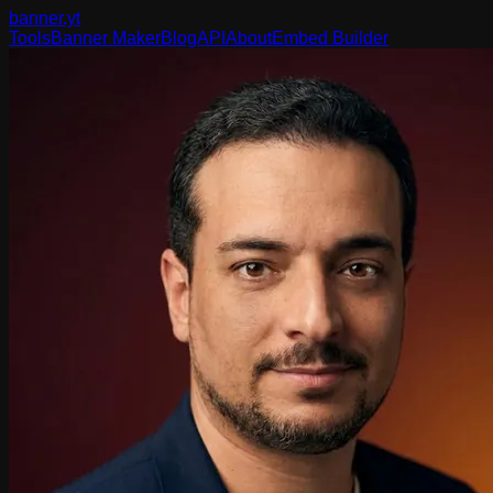
banner
.yt
Tools
Banner Maker
Blog
API
About
Embed Builder