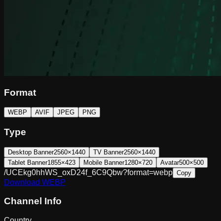
Format
WEBP
AVIF
JPEG
PNG
Type
Desktop Banner
2560×1440
TV Banner
2560×1440
Tablet Banner
1855×423
Mobile Banner
1280×720
Avatar
500×500
/UCEkg0hhWS_oxD24f_6C9Qbw?format=webp
Copy
Download
WEBP
Channel Info
Country