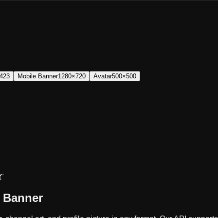
423
Mobile Banner
1280×720
Avatar
500×500
t"
 Banner