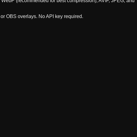
orts WebP (recommended for best compression), AVIF, JPEG, and
, or OBS overlays. No API key required.