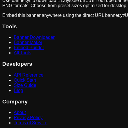
Use banner.yt to download
L’Odyssée de Jo
's YouTube banner
PNG formats. Choose from preset sizes optimized for desktop, 
Embed this banner anywhere using the direct URL
banner.yt/
U
Tools
Banner Downloader
Banner Maker
Embed Builder
All Tools
Developers
API Reference
Quick Start
Size Guide
Blog
Company
About
Privacy Policy
Terms of Service