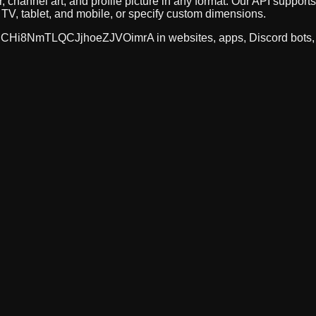
, channel art, and profile picture in any format. Our API supp
TV, tablet, and mobile, or specify custom dimensions.
CHi8NmTLQCJjhoeZJVOimrA
in websites, apps, Discord bots