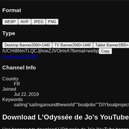
Format
WEBP
AVIF
JPEG
PNG
Type
Desktop Banner
2560×1440
TV Banner
2560×1440
Tablet Banner
1855×
/UCHi8NmTLQCJjhoeZJVOimrA?format=webp
Copy
Download
WEBP
Channel Info
Country
FR
Joined
Jul 22, 2019
Keywords
sailing
"sailing
around
the
world"
"boat
jobs"
"DIY
boat
projec
Download
L’Odyssée de Jo
's YouTube