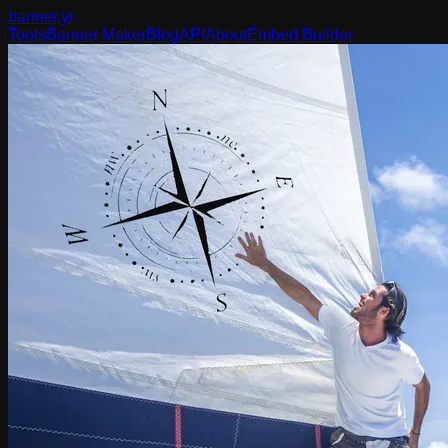
banner
.yt
Tools
Banner Maker
Blog
API
About
Embed Builder