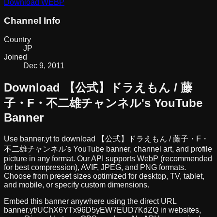
Download
WEBP
Channel Info
Country
JP
Joined
Dec 9, 2011
Download
【公式】ドラえもん / 藤
子・F・不二雄チャンネル
's YouTube
Banner
Use banner.yt to download
【公式】ドラえもん / 藤子・F・
不二雄チャンネル
's YouTube banner, channel art, and profile
picture in any format. Our API supports WebP (recommended
for best compression), AVIF, JPEG, and PNG formats.
Choose from preset sizes optimized for desktop, TV, tablet,
and mobile, or specify custom dimensions.
Embed this banner anywhere using the direct URL
banner.yt/
UChX6YTx96D5yEW7EUD7KdZQ
in websites,