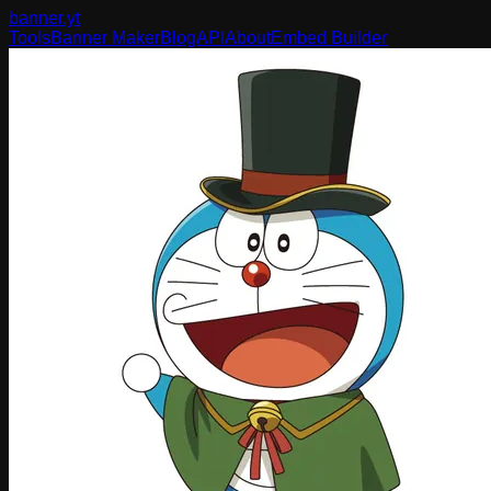
banner
.yt
Tools
Banner Maker
Blog
API
About
Embed Builder