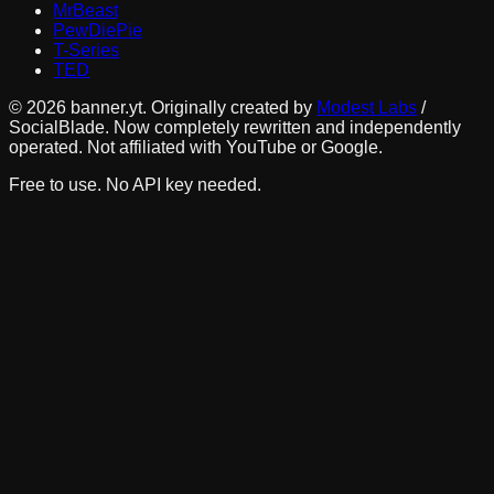
MrBeast
PewDiePie
T-Series
TED
©
2026
banner.yt. Originally created by
Modest Labs
/
SocialBlade. Now completely rewritten and independently
operated. Not affiliated with YouTube or Google.
Free to use. No API key needed.