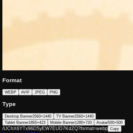
Format
WEBP
AVIF
JPEG
PNG
Type
Desktop Banner
2560×1440
TV Banner
2560×1440
Tablet Banner
1855×423
Mobile Banner
1280×720
Avatar
500×500
/UChX6YTx96D5yEW7EUD7KdZQ?format=webp
Copy