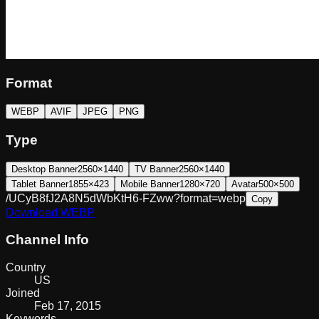
Format
WEBP
AVIF
JPEG
PNG
Type
Desktop Banner
2560×1440
TV Banner
2560×1440
Tablet Banner
1855×423
Mobile Banner
1280×720
Avatar
500×500
/UCyB8fJ2A8N5dWbKtH6-FZww?format=webp
Copy
Download
WEBP
Channel Info
Country
US
Joined
Feb 17, 2015
Keywords