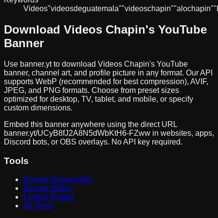
Videos
"videos
de
guatemala"
"videos
chapin"
"alo
chapin"
"
Download
Videos Chapin
's YouTube
Banner
Use banner.yt to download
Videos Chapin
's YouTube
banner, channel art, and profile picture in any format. Our API
supports WebP (recommended for best compression), AVIF,
JPEG, and PNG formats. Choose from preset sizes
optimized for desktop, TV, tablet, and mobile, or specify
custom dimensions.
Embed this banner anywhere using the direct URL
banner.yt/
UCyB8fJ2A8N5dWbKtH6-FZww
in websites, apps,
Discord bots, or OBS overlays. No API key required.
Tools
Banner Downloader
Banner Maker
Embed Builder
All Tools