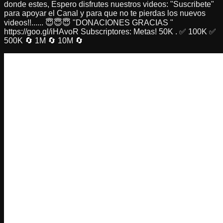
donde estes, Espero disfrutes nuestros videos: "Suscribete"
para apoyar el Canal y para que no te pierdas los nuevos
videos!!...... 😇😇😇 "DONACIONES GRACIAS "
https://goo.gl/iHAvoR Subscriptores: Metas! 50K . ✅ 100K ✅
500K 🔄 1M 🔄 10M 🔄