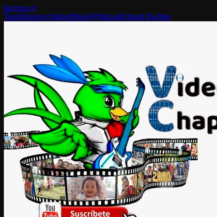
banner
.yt
Tools
Banner Maker
Blog
API
About
Embed Builder