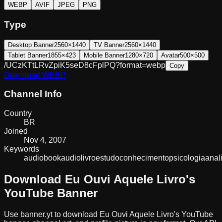
WEBP
AVIF
JPEG
PNG
Type
Desktop Banner
2560×1440
TV Banner
2560×1440
Tablet Banner
1855×423
Mobile Banner
1280×720
Avatar
500×500
/UCzKTtLRvZpiK5seD8cFplPQ?format=webp
Copy
Download
WEBP
Channel Info
Country
BR
Joined
Nov 4, 2007
Keywords
audiobook
audiolivro
estudo
conhecimento
psicologiaanali
Download
Eu Ouvi Aquele Livro
's
YouTube Banner
Use banner.yt to download
Eu Ouvi Aquele Livro
's YouTube