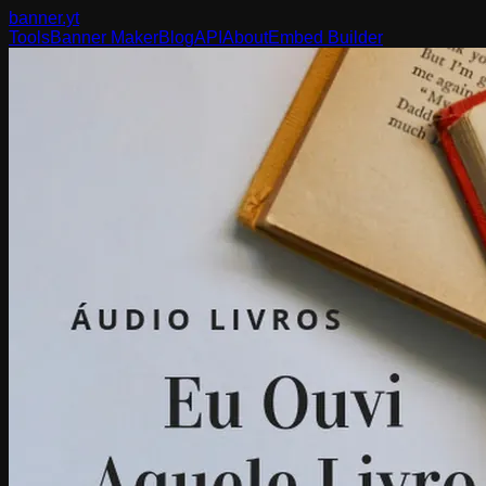
banner
.yt
Tools
Banner Maker
Blog
API
About
Embed Builder