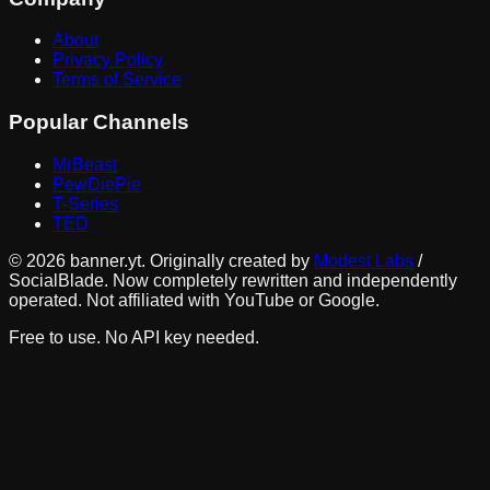
About
Privacy Policy
Terms of Service
Popular Channels
MrBeast
PewDiePie
T-Series
TED
©
2026
banner.yt. Originally created by
Modest Labs
/
SocialBlade. Now completely rewritten and independently
operated. Not affiliated with YouTube or Google.
Free to use. No API key needed.