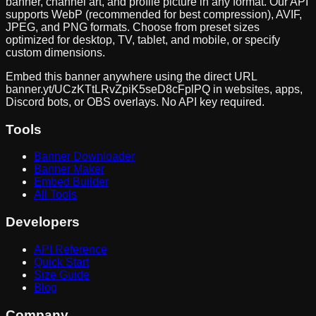
banner, channel art, and profile picture in any format. Our API
supports WebP (recommended for best compression), AVIF,
JPEG, and PNG formats. Choose from preset sizes
optimized for desktop, TV, tablet, and mobile, or specify
custom dimensions.
Embed this banner anywhere using the direct URL
banner.yt/
UCzKTtLRvZpiK5seD8cFplPQ
in websites, apps,
Discord bots, or OBS overlays. No API key required.
Tools
Banner Downloader
Banner Maker
Embed Builder
All Tools
Developers
API Reference
Quick Start
Size Guide
Blog
Company